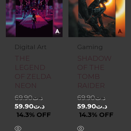
Digital Art
Gaming
THE
SHADOW
LEGEND
OF THE
OF ZELDA
TOMB
NEON
RAIDER
69.90
د.ت
69.90
د.ت
59.90
د.ت
59.90
د.ت
14.3% OFF
14.3% OFF