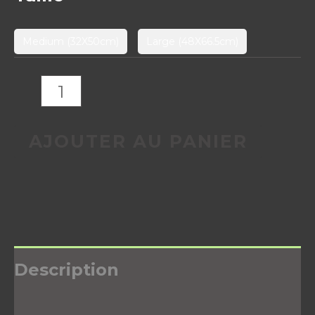
Medium (32X50cm)
Large (48X66.5cm)
AJOUTER AU PANIER
Description