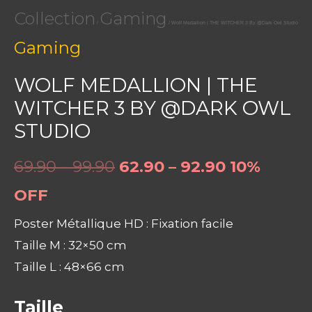
Collection
Gaming
/
/ Wolf Medallion | THE WITCHER 3 By @Dark Owl Studio
Gaming
WOLF MEDALLION | THE
WITCHER 3 BY @DARK OWL
STUDIO
69.90 – 99.90
62.90 – 92.90
10%
OFF
Poster Métallique HD : Fixation facile
Taille M : 32×50 cm
Taille L : 48×66 cm
Taille