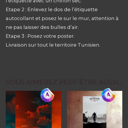
l’étiquette avec un chiffon sec.
Etape 2 : Enlevez le dos de l’étiquette
autocollant et posez le sur le mur, attention à
ne pas laisser des bulles d’air.
Etape 3 : Posez votre poster.
Livraison sur tout le territoire Tunisien.
VOUS AIMEREZ PEUT-ÊTRE AUSSI…
Ce
produit
a