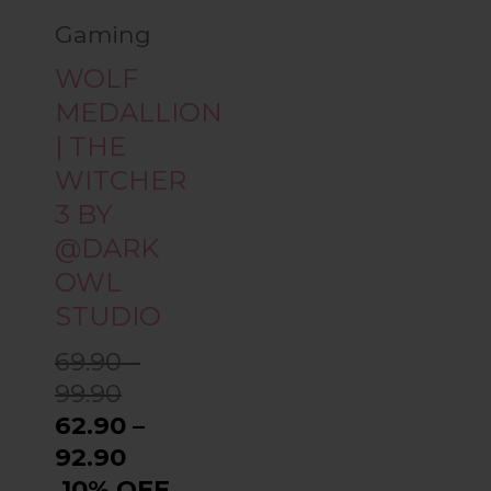
variations.
Gaming
Les
WOLF
options
MEDALLION
| THE
peuvent
WITCHER
être
3 BY
@DARK
choisies
OWL
sur
STUDIO
69.90 –
la
99.90
page
62.90 –
92.90
du
10% OFF