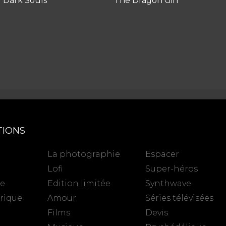
Dark Souls
The Dragon Girl
TIONS
La photographie
Espacer
Lofi
Super-héros
se
Edition limitée
Synthwave
rique
Amour
Séries télévisées
Films
Devis