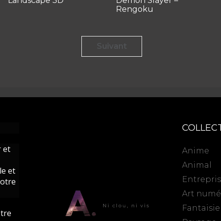
Landscape 3D
Demon Slayer –
Rengoku
Suivant
COLLEC
 et
Anime
Animal
le et
Entrepri
votre
Art numé
Fantaisie
otre