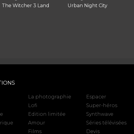
The Witcher 3 Land
Urban Night City
TIONS
La photographie
Espacer
Lofi
Super-héros
se
Edition limitée
Synthwave
rique
Amour
Séries télévisées
Films
Devis