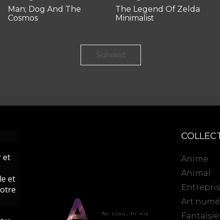
Man; Dog And The
The Legend Of Zelda
Cosmos
Minimalist
Suivant
COLLEC
 et
Anime
Animal
le et
Entrepri
votre
Art numé
Fantaisie