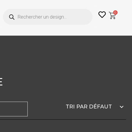
Recherche
0
de
produits
E