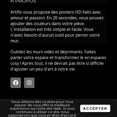
À PROPOS
Artifis vous propose des posters HD faits avec
amour et passion. En 20 secondes, vous pouvez
ajouter des couleurs dans votre pièce.
L'installation est très simple et facile. Vous
n'avez besoin d'aucun outil pour percer votre
mur.
Oubliez les murs vides et déprimants. Faites
parler votre espace et transformez le en espaces
cosy ! Après tout, il ne devrait pas être si difficile
d'ajouter un peu d'art à votre vie.
F
I
a
n
c
s
e
t
b
a
Nous utilisons des cookies pour nous
o
g
assurer de vous offrir la meilleure
Copyright © 2026 ARTIFIS
expérience sur notre site Web. Si vous
ACCEPTER
o
r
continuez à utiliser ce site, nous
Powered by
ITE Digital
k
a
supposerons que vous en êtes d'accord.