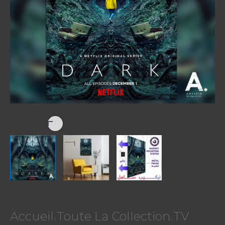
D
A
R
K
Accueil
Toute La Collection
TV
/
/