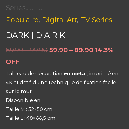
Series
/ DARK | D A R K
,
,
Populaire
Digital Art
TV Series
DARK | D A R K
69.90 – 99.90
59.90 – 89.90
14.3%
OFF
Tableau de décoration
en métal
, imprimé en
4K et doté d’une technique de fixation facile
sur le mur
Disponible en :
Taille M : 32×50 cm
Taille L : 48×66,5 cm