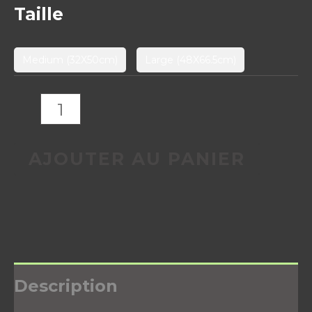
Taille
Medium (32X50cm)
Large (48X66.5cm)
AJOUTER AU PANIER
Description