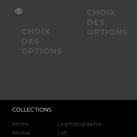
CHOIX
page
page
DES
du
du
CHOIX
OPTIONS
DES
produit
produit
OPTIONS
COLLECTIONS
Anime
La photographie
Animal
Lofi