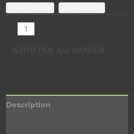
Medium (32X50cm)
Large (48X66.5cm)
AJOUTER AU PANIER
Description
Informations complémentaires