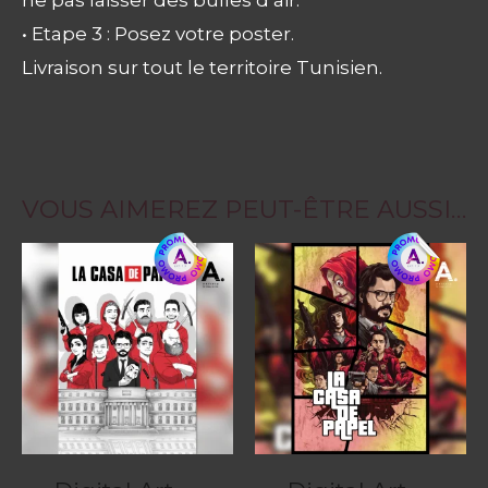
ne pas laisser des bulles d’air.
• Etape 3 : Posez votre poster.
Livraison sur tout le territoire Tunisien.
VOUS AIMEREZ PEUT-ÊTRE AUSSI…
Ce
Ce
produit
produit
a
a
plusieurs
plusieurs
variations.
variations.