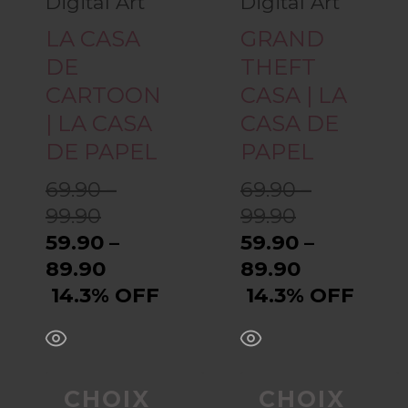
Digital Art
Digital Art
Les
Les
LA CASA
GRAND
options
options
DE
THEFT
CARTOON
CASA | LA
peuvent
peuvent
| LA CASA
CASA DE
être
être
DE PAPEL
PAPEL
69.90 –
69.90 –
choisies
choisies
99.90
99.90
sur
sur
59.90 –
59.90 –
89.90
89.90
la
la
14.3% OFF
14.3% OFF
page
page
du
du
CHOIX
CHOIX
produit
produit