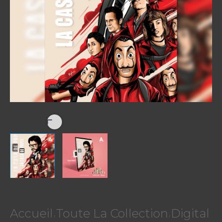
|
La
Casa
De
Papel
Accueil
Toute La Collection
Digital
/
/