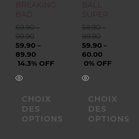
BREAKING
BALL
être
être
BAD
SUPER
69.90 –
59.90 –
choisies
choisies
99.90
99.90
sur
sur
59.90 –
59.90 –
89.90
60.00
la
la
14.3% OFF
0% OFF
page
page
du
du
CHOIX
CHOIX
produit
produit
DES
DES
OPTIONS
OPTIONS