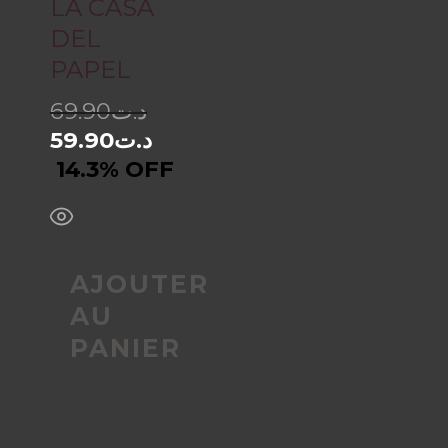
LA CASA
DEL
PAPEL
69.90
د.ت
59.90
د.ت
14.3% OFF
AJOUTER
AU
PANIER