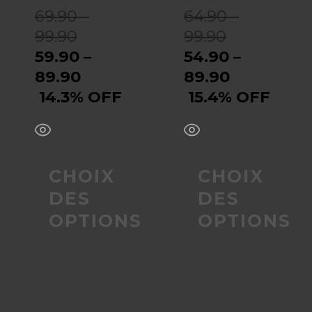
être
être
69.90 –
64.90 –
99.90
99.90
choisies
choisies
59.90 –
54.90 –
sur
sur
89.90
89.90
14.3% OFF
15.4% OFF
la
la
page
page
du
du
CHOIX
CHOIX
DES
DES
produit
produit
OPTIONS
OPTIONS