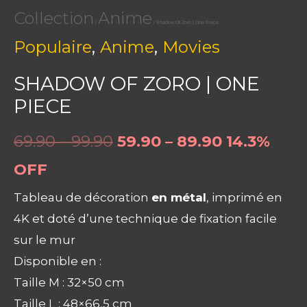
Collection
Anime
/
/ Shadow Of Zoro | One Piece
,
,
Populaire
Anime
Movies
SHADOW OF ZORO | ONE
PIECE
69.90 – 99.90
59.90 – 89.90
14.3%
OFF
Tableau de décoration
en métal
, imprimé en
4K et doté d’une technique de fixation facile
sur le mur
Disponible en :
Taille M : 32×50 cm
Taille L : 48×66,5 cm