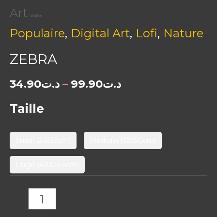
Art
/ ZEBRA
,
,
,
Populaire
Digital Art
Lofi
Nature
ZEBRA
34.90
د.ت
–
99.90
د.ت
Taille
Small (24x33cm)
Medium (32X50cm)
Large (48X66.5cm)