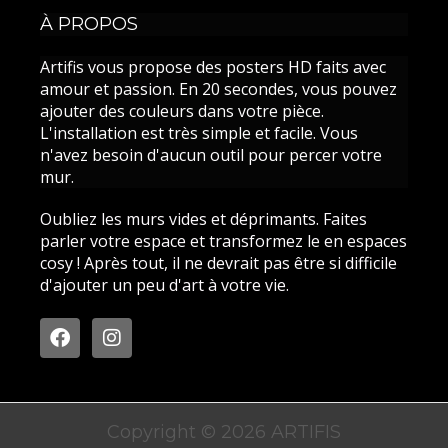
À PROPOS
Artifis vous propose des posters HD faits avec
amour et passion. En 20 secondes, vous pouvez
ajouter des couleurs dans votre pièce.
L'installation est très simple et facile. Vous
n'avez besoin d'aucun outil pour percer votre
mur.
Oubliez les murs vides et déprimants. Faites
parler votre espace et transformez le en espaces
cosy ! Après tout, il ne devrait pas être si difficile
d'ajouter un peu d'art à votre vie.
F
I
a
n
c
s
e
t
b
a
o
g
Copyright © 2026 ARTIFIS
o
r