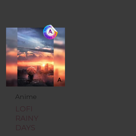
Anime
LOFI
RAINY
DAYS