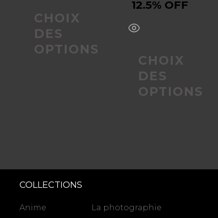
12.5% OFF
la
la
CHOIX
page
page
DES
OPTIONS
du
du
CHOIX
DES
produit
produit
OPTIONS
COLLECTIONS
Anime
La photographie