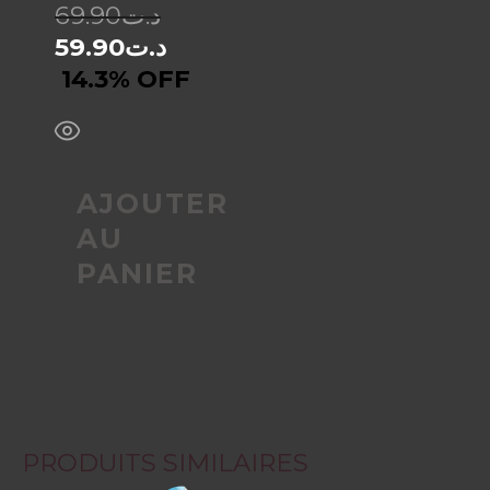
69.90
د.ت
59.90
د.ت
14.3% OFF
AJOUTER
AU
PANIER
PRODUITS SIMILAIRES