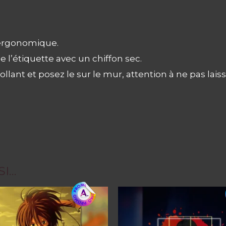
t ergonomique.
e l’étiquette avec un chiffon sec.
llant et posez le sur le mur, attention à ne pas laiss
SI…
Ce
produit