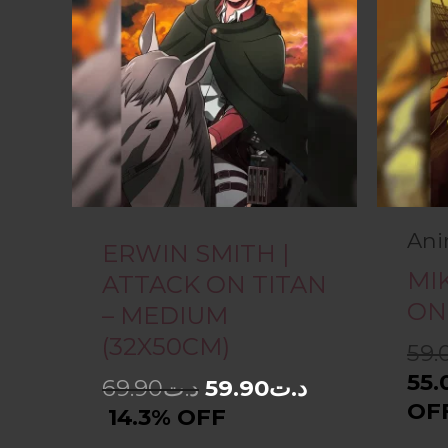
An
ERWIN SMITH |
MI
ATTACK ON TITAN
ON
– MEDIUM
(32X50CM)
59.
55.
69.90
د.ت
59.90
د.ت
OF
14.3% OFF