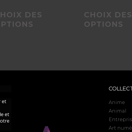
du
HOIX DES
CHOIX DE
PTIONS
OPTIONS
produit
COLLEC
 et
Anime
Animal
le et
Entrepri
votre
Art numé