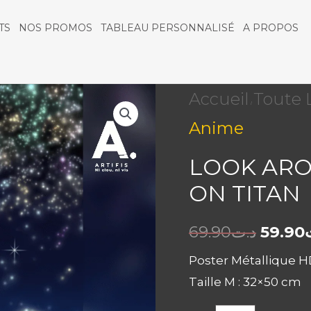
TS
NOS PROMOS
TABLEAU PERSONNALISÉ
A PROPOS
quantité
Accueil
Toute 
/
Anime
de
Look
LOOK ARO
ON TITAN
around,
Eren
69.90
د.ت
59.90
|
Poster Métallique HD 
Taille M : 32×50 cm
Attack