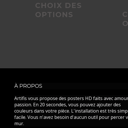
CHOIX DES
du
C
OPTIONS
O
produit
À PROPOS
Artifis vous propose des posters HD faits avec amour
passion. En 20 secondes, vous pouvez ajouter des
couleurs dans votre pièce. L'installation est très simp
facile. Vous n'avez besoin d'aucun outil pour percer 
mur.