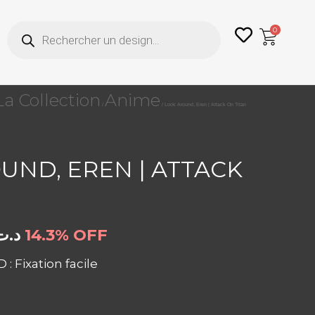
Recherche
0
de
produits
La Collection
Anime
/
/ Look Around, Eren | Attack On Titan
UND, EREN | ATTACK
د.ت
14.3% OFF
: Fixation facile