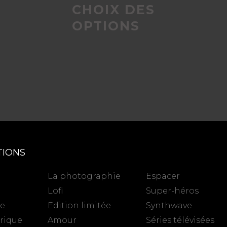
CHOIX DES
du
du
S
OPTIONS
produit
produit
TIONS
La photographie
Espacer
Lofi
Super-héros
se
Edition limitée
Synthwave
rique
Amour
Séries télévisées