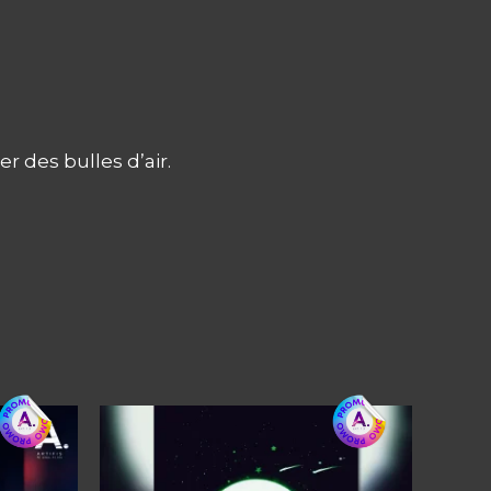
er des bulles d’air.
Ce
produit