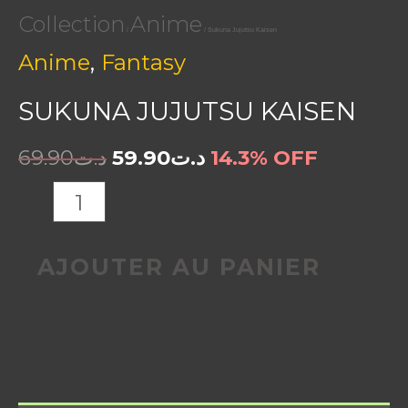
Collection
Anime
/
/ Sukuna Jujutsu Kaisen
,
Anime
Fantasy
SUKUNA JUJUTSU KAISEN
69.90
د.ت
59.90
د.ت
14.3% OFF
AJOUTER AU PANIER