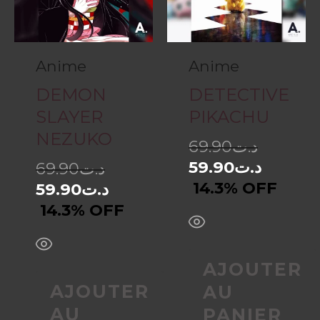
Anime
Anime
DEMON
DETECTIVE
SLAYER
PIKACHU
NEZUKO
69.90
د.ت
59.90
د.ت
69.90
د.ت
14.3% OFF
59.90
د.ت
14.3% OFF
AJOUTER
AJOUTER
AU
AU
PANIER