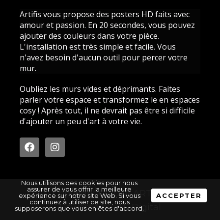
Artifis vous propose des posters HD faits avec
amour et passion. En 20 secondes, vous pouvez
ajouter des couleurs dans votre pièce.
L'installation est très simple et facile. Vous
n'avez besoin d'aucun outil pour percer votre
mur.
Oubliez les murs vides et déprimants. Faites
parler votre espace et transformez le en espaces
cosy ! Après tout, il ne devrait pas être si difficile
d'ajouter un peu d'art à votre vie.
F
I
a
n
c
s
e
t
b
a
Nous utilisons des cookies pour nous
o
g
assurer de vous offrir la meilleure
Copyright © 2026 ARTIFIS
expérience sur notre site Web. Si vous
ACCEPTER
o
r
continuez à utiliser ce site, nous
Powered by
ITE Digital
k
a
supposerons que vous en êtes d'accord.
m