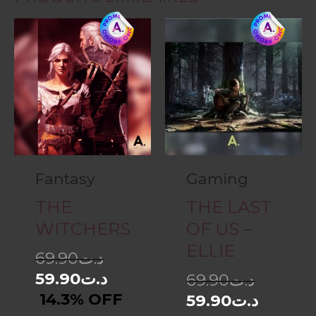
Fantasy
Gaming
THE
THE LAST
WITCHERS
OF US –
ELLIE
69.90
د.ت
59.90
د.ت
69.90
د.ت
14.3% OFF
59.90
د.ت