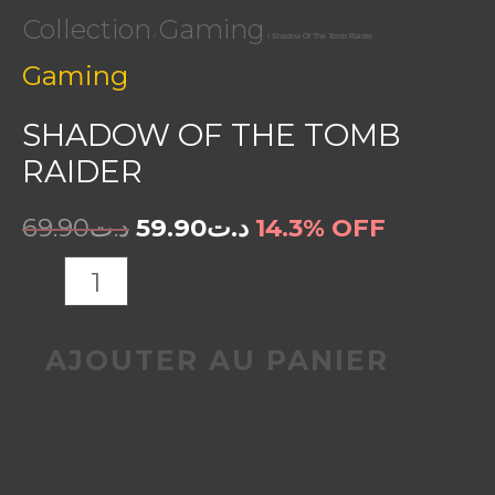
Collection
Gaming
/
/ Shadow Of The Tomb Raider
Gaming
SHADOW OF THE TOMB
RAIDER
69.90
د.ت
59.90
د.ت
14.3% OFF
AJOUTER AU PANIER