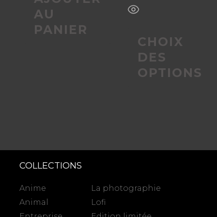
AU
du
PANIER
CHOIX
produit
DES
OPTIONS
COLLECTIONS
Anime
La photographie
Animal
Lofi
Entreprise
Edition limitée