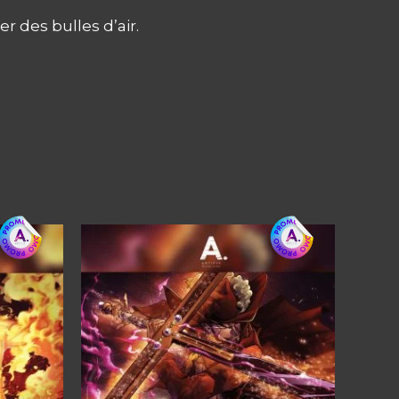
er des bulles d’air.
Ce
Ce
produit
produit
a
a
plusieurs
plusieur