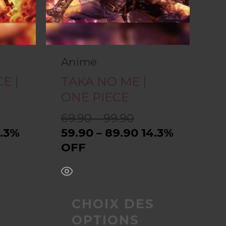
variations.
variation
Les
Les
options
options
Anime
peuvent
peuvent
E |
TAKA NO ME |
ONE PIECE
être
être
69.90 – 99.90
choisies
choisies
4.3%
59.90 – 89.90
14.3%
sur
sur
OFF
la
la
page
page
S
CHOIX DES
du
du
OPTIONS