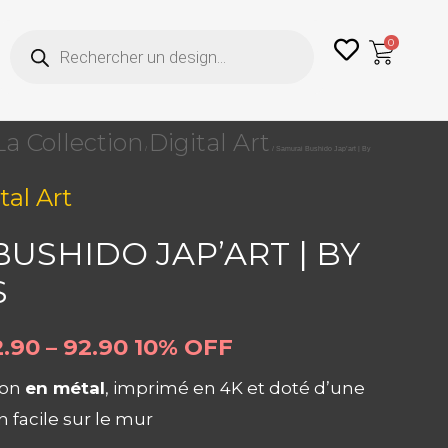
Recherche
0
de
produits
La Collection
Digital Art
/
/ Samurai Bushido Jap’art | By
tal Art
USHIDO JAP’ART | BY
S
.90 – 92.90
10% OFF
ion
en métal
, imprimé en 4K et doté d’une
n facile sur le mur