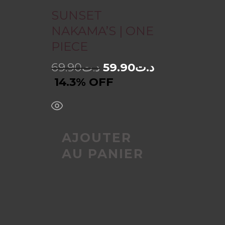
SUNSET
NAKAMA’S | ONE
PIECE
69.90
د.ت
59.90
د.ت
14.3% OFF
AJOUTER
AU PANIER