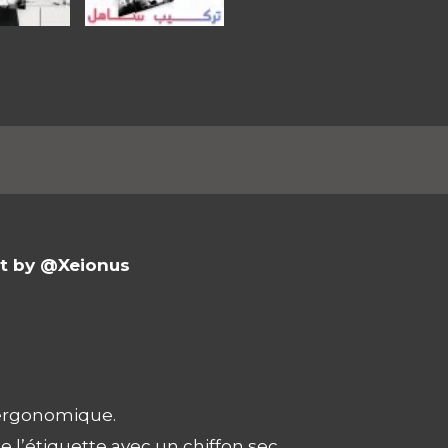
complémentaires
Avis (0)
rt by @Xeionus
t ergonomique.
e l’étiquette avec un chiffon sec.