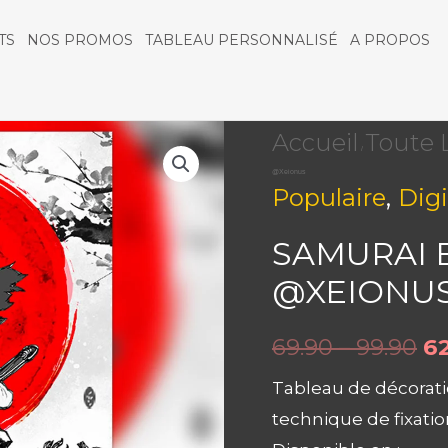
TS
NOS PROMOS
TABLEAU PERSONNALISÉ
A PROPOS
quantité
Accueil
Toute 
/
@Xeionus
de
,
Populaire
Digi
Samurai
SAMURAI B
Bushido
@XEIONU
Jap'art
69.90 – 99.90
62
|
Tableau de décorat
by
technique de fixatio