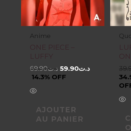
Anime
Quo
ONE PIECE –
LU
LUFFY
ON
69.90
د.ت
59.90
د.ت
39.
14.3% OFF
34.
OF
AJOUTER
C
AU PANIER
O