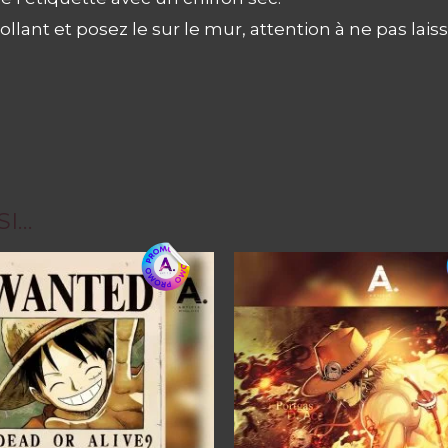
llant et posez le sur le mur, attention à ne pas laiss
SI…
Ce
produit
a
plusieurs