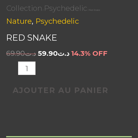
Collection
Psychedelic
/
/ Red Snake
,
Nature
Psychedelic
RED SNAKE
69.90
د.ت
59.90
د.ت
14.3% OFF
AJOUTER AU PANIER