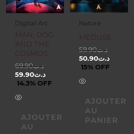
Digital Art
Nature
MAN; DOG
MEDUSE
AND THE
59.90
د.ت
COSMOS
50.90
د.ت
69.90
د.ت
15% OFF
59.90
د.ت
14.3% OFF
AJOUTER
AU
AJOUTER
PANIER
AU