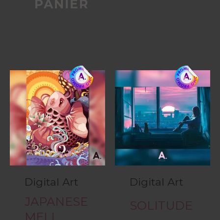
PANIER
Digital Art
Digital Art
JAPANESE
SOLITUDE
MELI