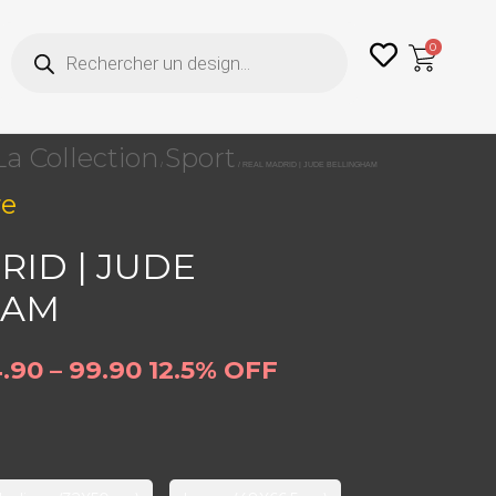
Recherche
0
de
produits
La Collection
Sport
/
/ REAL MADRID | JUDE BELLINGHAM
re
RID | JUDE
HAM
.90 – 99.90
12.5% OFF