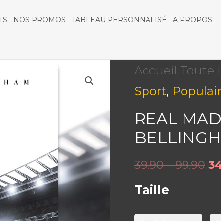
TS
NOS PROMOS
TABLEAU PERSONNALISÉ
A PROPOS
quantité
Accueil
Toute 
/
,
Sport
Populai
de
REAL
REAL MAD
BELLING
MADRID
|
39.90 – 99.90
34
JUDE
Taille
BELLINGHAM