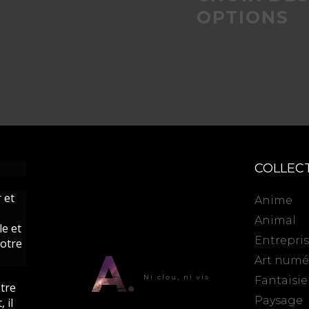
OPTIONS
COLLEC
 et
Anime
Animal
le et
Entrepri
votre
Art numé
Fantaisie
otre
Paysage
 il