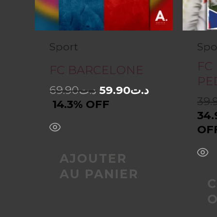
Sport
Spo
FC
FC BARCELONE
PE
69.90
د.ت
59.90
د.ت
39.
14.3% OFF
34.
OF
AJOUTER
AU PANIER
C
O