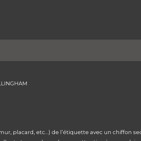
complémentaires
Avis (0)
ELLINGHAM
mur, placard, etc…) de l’étiquette avec un chiffon sec