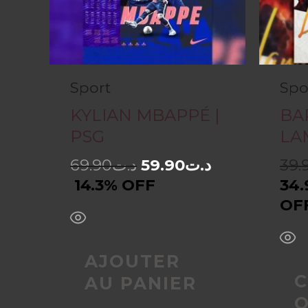
Sport
Spo
KYLIAN MBAPPÉ |
BA
PSG
LA
69.90
د.ت
59.90
د.ت
39.
14.3% OFF
34.
OF
AJOUTER
C
AU PANIER
O