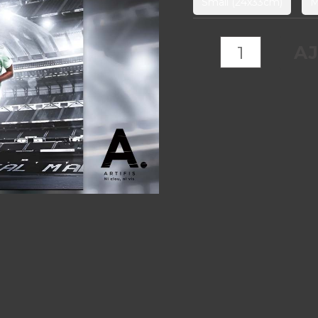
Small (24x33cm)
M
A