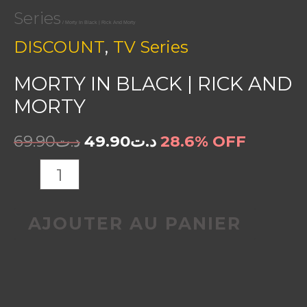
Series
/ Morty In Black | Rick And Morty
,
DISCOUNT
TV Series
MORTY IN BLACK | RICK AND
MORTY
69.90
د.ت
49.90
د.ت
28.6% OFF
AJOUTER AU PANIER