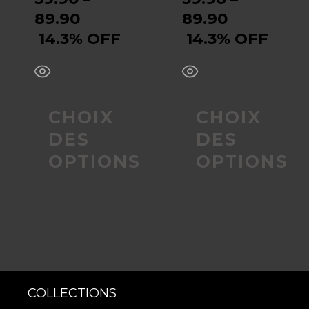
choisies
choisies
89.90
89.90
sur
sur
14.3% OFF
14.3% OFF
la
la
page
page
CHOIX
CHOIX
du
du
DES
DES
OPTIONS
OPTIONS
produit
produit
COLLECTIONS