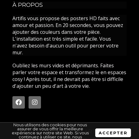
À PROPOS
Artifis vous propose des posters HD faits avec
amour et passion. En 20 secondes, vous pouvez
ajouter des couleurs dans votre pièce.
L'installation est très simple et facile. Vous
n'avez besoin d'aucun outil pour percer votre
mur.
Oubliez les murs vides et déprimants. Faites
parler votre espace et transformez le en espaces
cosy ! Après tout, il ne devrait pas être si difficile
d'ajouter un peu d'art à votre vie.
F
I
a
n
c
s
e
t
b
a
Nous utilisons des cookies pour nous
o
g
assurer de vous offrir la meilleure
Copyright © 2026 ARTIFIS
expérience sur notre site Web. Si vous
ACCEPTER
o
r
continuez à utiliser ce site, nous