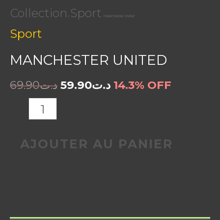
Collection
Sport
/
/ Manchester United
Sport
MANCHESTER UNITED
69.90
د.ت
59.90
د.ت
14.3% OFF
AJOUTER AU PANIER