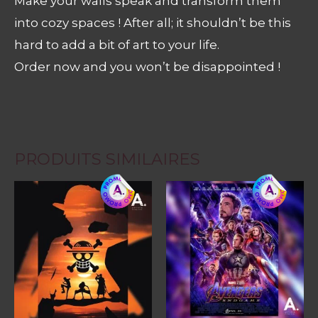
Make your walls speak and transform them
into cozy spaces ! After all; it shouldn’t be this
hard to add a bit of art to your life.
Order now and you won’t be disappointed !
PRODUITS SIMILAIRES
Ce
produit
a
plusieurs