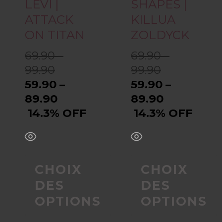
options
options
LEVI |
SHAPES |
ATTACK
KILLUA
peuvent
peuvent
ON TITAN
ZOLDYCK
être
être
69.90 –
69.90 –
99.90
99.90
choisies
choisies
59.90 –
59.90 –
sur
sur
89.90
89.90
14.3% OFF
14.3% OFF
la
la
page
page
du
du
CHOIX
CHOIX
DES
DES
produit
produit
OPTIONS
OPTIONS