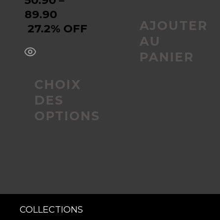
sur
89.90
AJOUTER
27.2% OFF
la
AU
page
PANIER
du
CHOIX
DES
produit
OPTIONS
COLLECTIONS