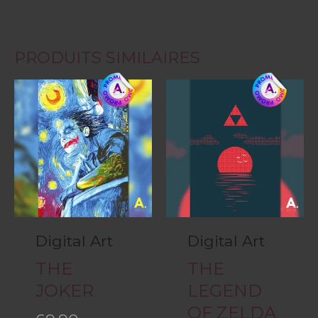
PRODUITS SIMILAIRES
Digital Art
Digital Art
THE
THE
JOKER
LEGEND
OF ZELDA