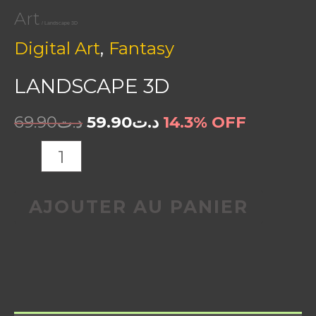
Art
/ Landscape 3D
,
Digital Art
Fantasy
LANDSCAPE 3D
69.90
د.ت
59.90
د.ت
14.3% OFF
AJOUTER AU PANIER