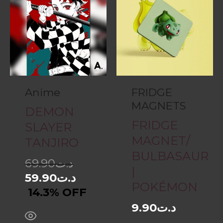
Anime
FRIDGE
MAGNETS
DEMON
FRIDGE
SLAYER
MAGNET/
TANJIRO
BULBASAUR
69.90
د.ت
|
59.90
د.ت
POKÉMON
14.3% OFF
9.90
د.ت