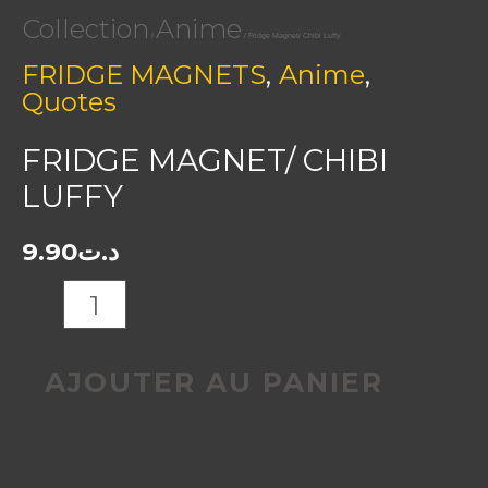
Collection
Anime
/
/ Fridge Magnet/ Chibi Luffy
,
,
FRIDGE MAGNETS
Anime
Quotes
FRIDGE MAGNET/ CHIBI
LUFFY
9.90
د.ت
AJOUTER AU PANIER