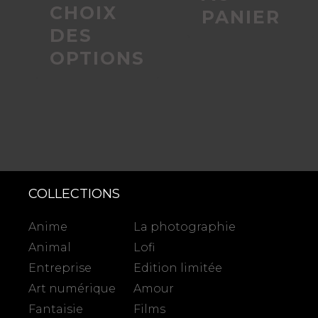
du
CHOIX
PANIER
DES
produit
OPTIONS
COLLECTIONS
Anime
La photographie
Animal
Lofi
Entreprise
Edition limitée
Art numérique
Amour
Fantaisie
Films