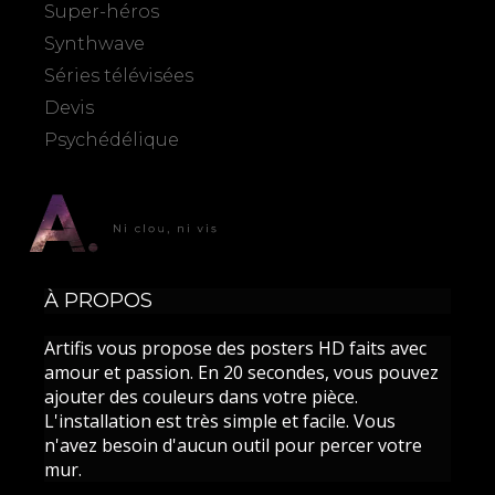
du
du
Super-héros
Synthwave
produit
produit
Séries télévisées
Devis
Psychédélique
À PROPOS
Artifis vous propose des posters HD faits avec
amour et passion. En 20 secondes, vous pouvez
ajouter des couleurs dans votre pièce.
L'installation est très simple et facile. Vous
n'avez besoin d'aucun outil pour percer votre
mur.