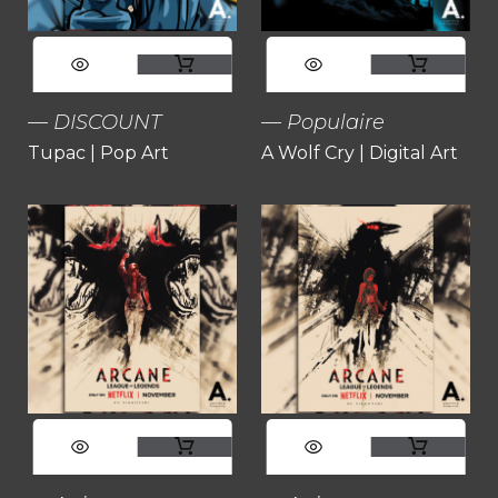
Ce
Ce
produit
produit
DISCOUNT
Populaire
Tupac | Pop Art
A Wolf Cry | Digital Art
a
a
plusieurs
plusieurs
variations.
variations.
Les
Les
options
options
peuvent
peuvent
Ce
Ce
être
être
produit
produit