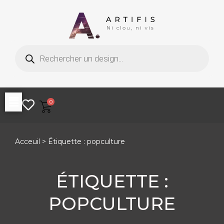
Aller
au
Recherche
contenu
de
produits
0
Acceuil
> Étiquette : popculture
ÉTIQUETTE :
POPCULTURE