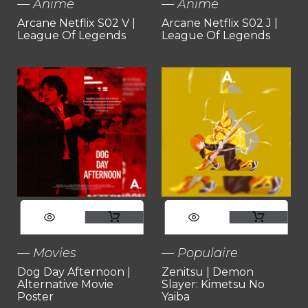
Anime
Anime
choisies
choisies
Arcane Netflix S02 V |
Arcane Netflix S02 J |
a
a
League Of Legends
League Of Legends
sur
sur
plusieurs
plusieurs
la
la
variations.
variations.
page
page
Les
Les
du
du
options
options
produit
produit
peuvent
peuvent
Ce
Ce
être
être
produit
produit
choisies
choisies
Movies
Populaire
Dog Day Afternoon |
Zenitsu | Demon
a
a
sur
sur
Alternative Movie
Slayer: Kimetsu No
Poster
Yaiba