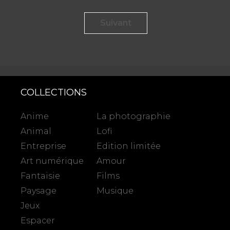
page
page
variations.
variations.
Suivant
du
du
Les
Les
produit
produit
options
options
peuvent
peuvent
COLLECTIONS
être
être
Anime
La photographie
Animal
Lofi
choisies
choisies
Entreprise
Edition limitée
sur
sur
Art numérique
Amour
Fantaisie
Films
la
la
Paysage
Musique
page
page
Jeux
Espacer