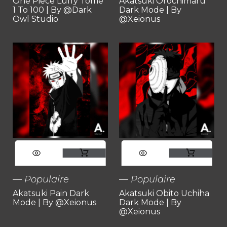
One Piece Luffy Tome
Akatsuki Orochimaru
a
a
sur
sur
1 To 100 | By @Dark
Dark Mode | By
Owl Studio
@Xeionus
plusieurs
plusieurs
la
la
variations.
variations.
page
page
Les
Les
du
du
options
options
produit
produit
peuvent
peuvent
être
être
Ce
Ce
choisies
choisies
produit
produit
Populaire
Populaire
sur
sur
Akatsuki Pain Dark
Akatsuki Obito Uchiha
a
a
Mode | By @Xeionus
Dark Mode | By
@Xeionus
la
la
plusieurs
plusieurs